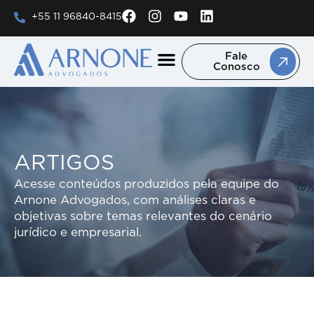
+55 11 96840-8415
Fale
Conosco
Áreas de Atuação
Trabalhe Conosco
ARTIGOS
Acesse conteúdos produzidos pela equipe do
Arnone Advogados, com análises claras e
objetivas sobre temas relevantes do cenário
jurídico e empresarial.