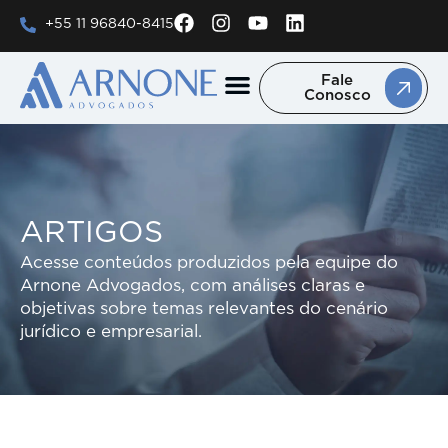
+55 11 96840-8415
Fale
Conosco
Áreas de Atuação
Trabalhe Conosco
ARTIGOS
Acesse conteúdos produzidos pela equipe do
Arnone Advogados, com análises claras e
objetivas sobre temas relevantes do cenário
jurídico e empresarial.